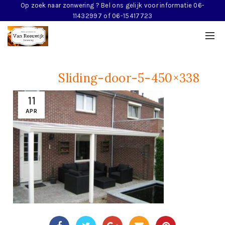
Op zoek naar zonwering ? Bel ons gelijk voor informatie 06-
11432997 of 06-15417723
Sliding-door-5-450×338
11
APR