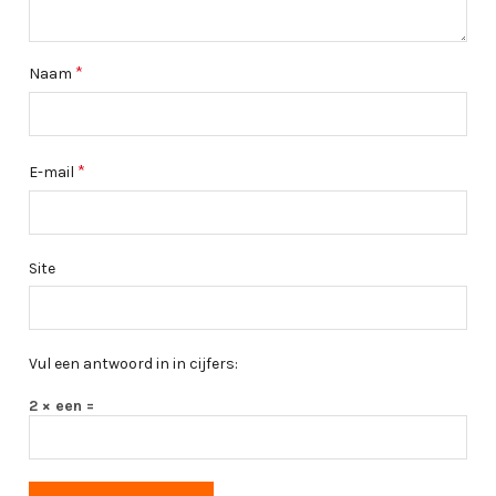
*
Naam
*
E-mail
Site
Vul een antwoord in in cijfers:
2 × een =