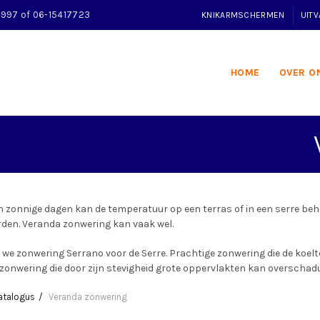
32997 of 06-15417723
KNIKARMSCHERMEN
UIT
HOME
OVER O
 zonnige dagen kan de temperatuur op een terras of in een serre beh
rden. Veranda zonwering kan vaak wel.
we zonwering Serrano voor de Serre. Prachtige zonwering die de koelt
zonwering die door zijn stevigheid grote oppervlakten kan overschad
atalogus
Veranda zonwering