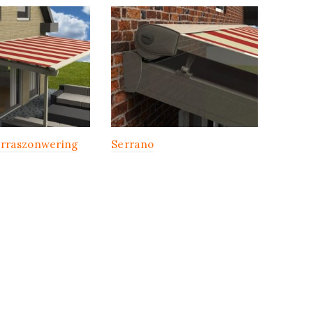
erraszonwering
Serrano