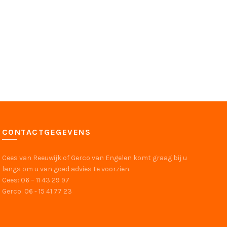
CONTACTGEGEVENS
Cees van Reeuwijk of Gerco van Engelen komt graag bij u
langs om u van goed advies te voorzien.
Cees: 06 – 11 43 29 97
Gerco: 06 - 15 41 77 23