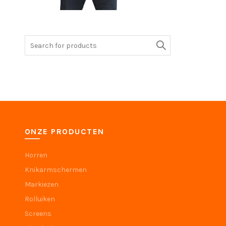
ONZE PRODUCTEN
Horren
Knikarmschermen
Markiezen
Rolluiken
Screens