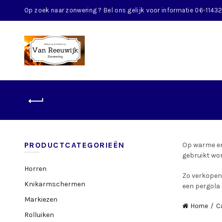
Op zoek naar zonwering ? Bel ons gelijk voor informatie 06-114
PRODUCTCATEGORIEËN
Op warme en
gebruikt wo
Horren
Zo verkopen 
Knikarmschermen
een pergola 
Markiezen
Home
C
Rolluiken