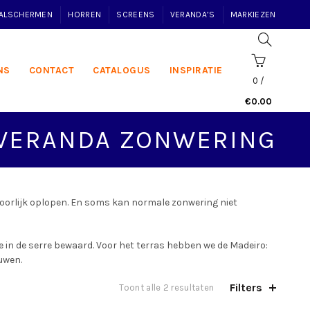
VALSCHERMEN
HORREN
SCREENS
VERANDA’S
MARKIEZEN
NS
CONTACT
CATALOGUS
INSPIRATIE
0
/
€
0.00
VERANDA ZONWERING
oorlijk oplopen. En soms kan normale zonwering niet
e in de serre bewaard. Voor het terras hebben we de Madeiro:
uwen.
Filters
Toont alle 2 resultaten