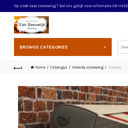
Op zoek naar zonwering ? Bel ons gelijk voor informatie 06-114
BROWSE CATEGORIES
Home
Catalogus
Veranda zonwering
Serrano