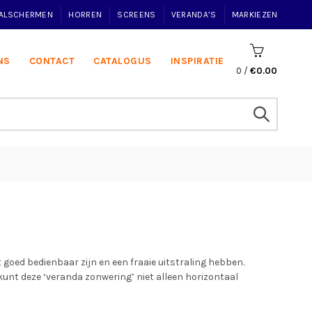
VALSCHERMEN
HORREN
SCREENS
VERANDA’S
MARKIEZEN
NS
CONTACT
CATALOGUS
INSPIRATIE
0
/
€
0.00
goed bedienbaar zijn en een fraaie uitstraling hebben.
kunt deze ‘veranda zonwering’ niet alleen horizontaal