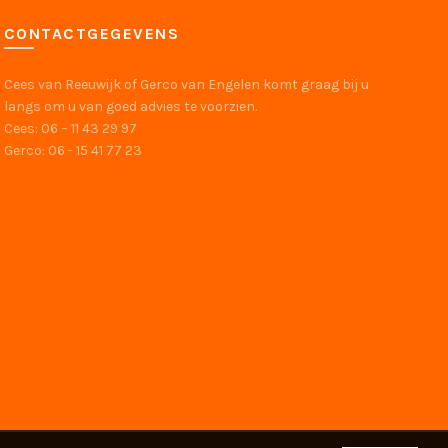
CONTACTGEGEVENS
Dickson
Cees van Reeuwijk of Gerco van Engelen komt graag bij u
langs om u van goed advies te voorzien.
Cees: 06 – 11 43 29 97
Gerco: 06 - 15 41 77 23
robuust