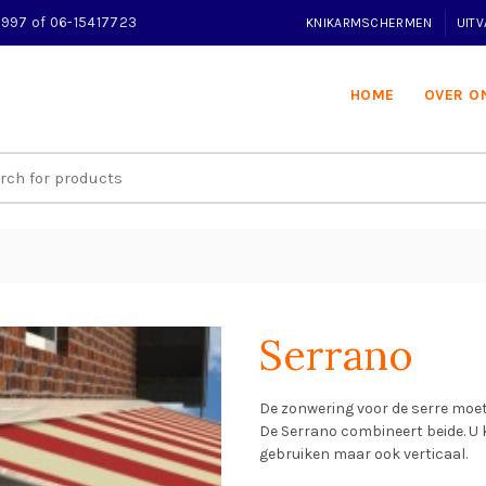
32997 of 06-15417723
KNIKARMSCHERMEN
UIT
HOME
OVER O
Serrano
De zonwering voor de serre moet 
De Serrano combineert beide. U 
gebruiken maar ook verticaal.