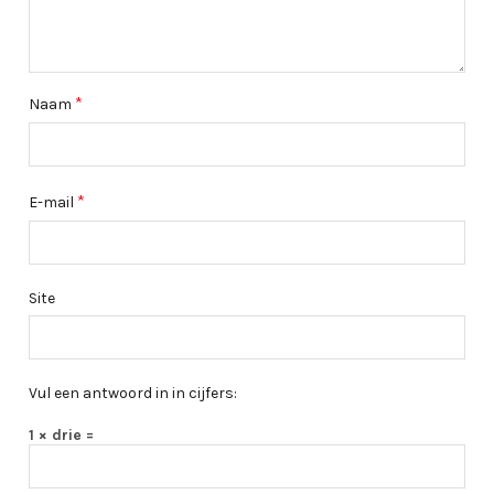
*
Naam
*
E-mail
Site
Vul een antwoord in in cijfers:
1 × drie =