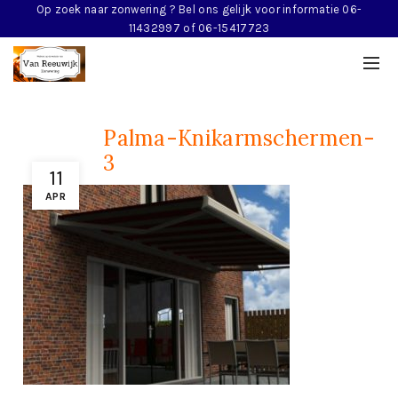
Op zoek naar zonwering ? Bel ons gelijk voor informatie 06-
11432997 of 06-15417723
Palma-Knikarmschermen-
3
11
APR