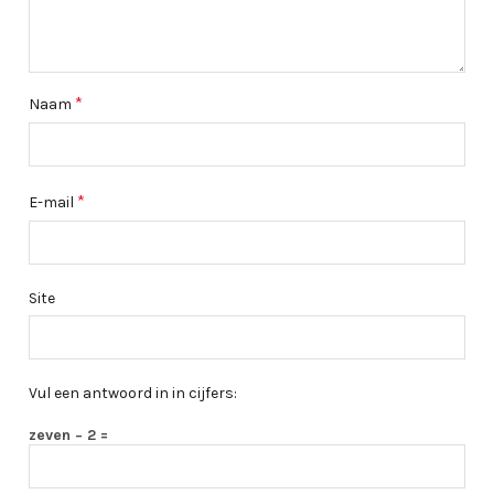
*
Naam
*
E-mail
Site
Vul een antwoord in in cijfers:
zeven − 2 =