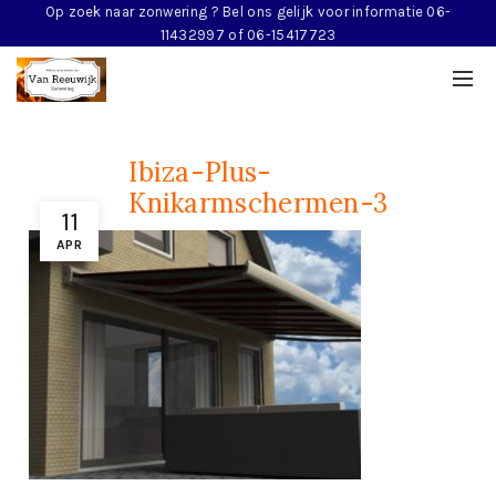
Op zoek naar zonwering ? Bel ons gelijk voor informatie 06-
11432997 of 06-15417723
Ibiza-Plus-
Knikarmschermen-3
11
APR