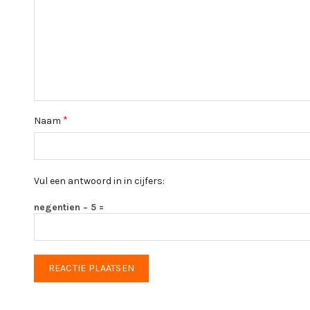
*
Naam
Vul een antwoord in in cijfers:
negentien − 5 =