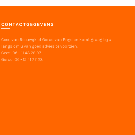
CONTACTGEGEVENS
Cees van Reeuwijk of Gerco van Engelen komt graag bij u
langs om u van goed advies te voorzien.
Cees: 06 – 11 43 29 97
Gerco: 06 - 15 41 77 23