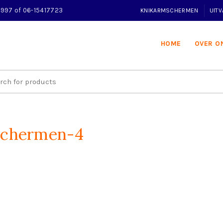
32997 of 06-15417723
KNIKARMSCHERMEN
UIT
HOME
OVER O
schermen-4