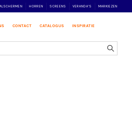
VALSCHERMEN
HORREN
SCREENS
VERANDA’S
MARKIEZEN
NS
CONTACT
CATALOGUS
INSPIRATIE