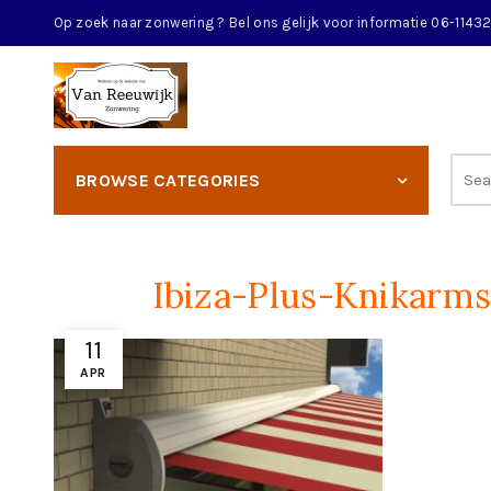
Op zoek naar zonwering ? Bel ons gelijk voor informatie 06-114
BROWSE CATEGORIES
Ibiza-Plus-Knikarm
11
APR